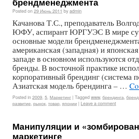
бренд­менеджмента
Posted on
29 Июнь 2011
by
admin
Качанова Т.С., преподаватель Волго
ЮФУ, аспирант ЮРГУЭС В мире су
основные модели бренд­менеджмента
американская (западная) и японская 
западе в основном используются от
бренды. В восточной практике испол
корпоративный брендинг (система п
Азиатская модель брендинга – …
Co
Posted in
2009
,
5
,
Маркетинг
|
Tagged
www
,
брендинга
,
брен
развитие
,
рынок
,
товар
,
японии
|
Leave a comment
Манипуляции и «зомбирован
маркетинге