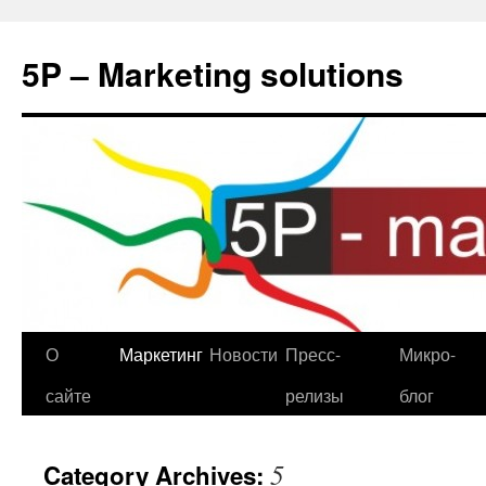
5P – Marketing solutions
О
Маркетинг
Новости
Пресс-
Микро-
сайте
релизы
блог
5
Category Archives: