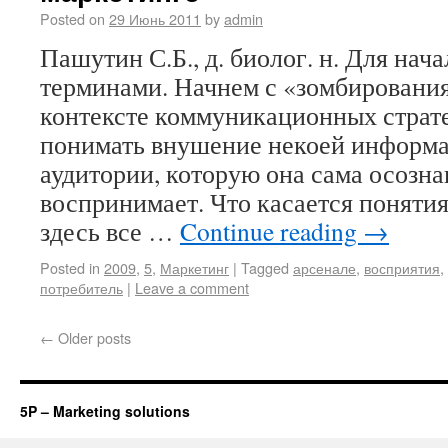
Posted on
29 Июнь 2011
by
admin
Пашутин С.Б., д. биолог. н. Для нач
терминами. Начнем с «зомбирования
контексте коммуникационных страте
понимать внушение некоей информа
аудитории, которую она сама осозна
воспринимает. Что касается понятия
здесь все …
Continue reading
→
Posted in
2009
,
5
,
Маркетинг
|
Tagged
арсенале
,
восприятия
,
потребитель
|
Leave a comment
←
Older posts
5P – Marketing solutions