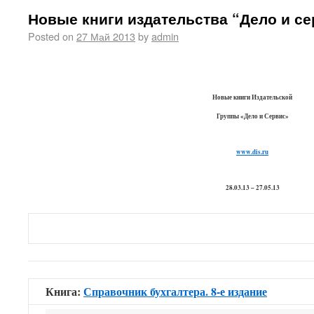
Новые книги издательства “Дело и се
Posted on
27 Май 2013
by
admin
Новые книги
Издательской
Группы «Дело и Сервис»
www.dis.ru
28.03.13 – 27.05.13
БУХГАЛТЕРСКИЙ УЧЕТ и Н
Книга:
Справочник бухгалтера. 8-е издание