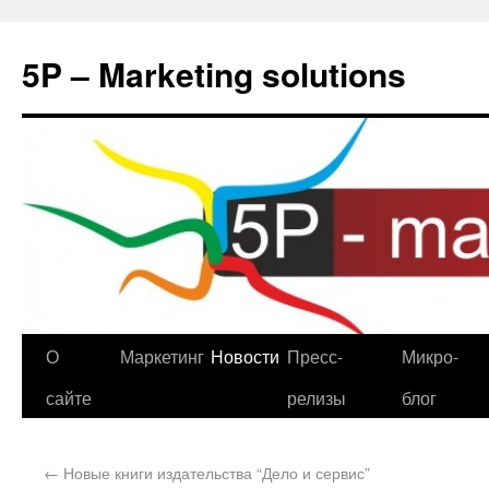
5P – Marketing solutions
О
Маркетинг
Новости
Пресс-
Микро-
сайте
релизы
блог
←
Новые книги издательства “Дело и сервис”