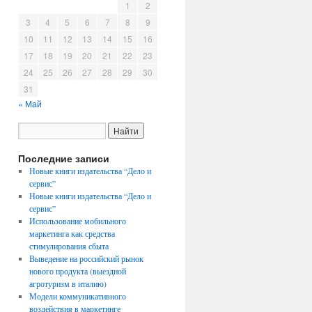
1
2
3
4
5
6
7
8
9
10
11
12
13
14
15
16
17
18
19
20
21
22
23
24
25
26
27
28
29
30
31
« Май
Последние записи
Новые книги издательства “Дело и
сервис”
Новые книги издательства “Дело и
сервис”
Использование мобильного
маркетинга как средства
стимулирования сбыта
Выведение на российский рынок
нового продукта (выездной
агротуризм в италию)
Модели коммуникативного
воздействия в маркетинге