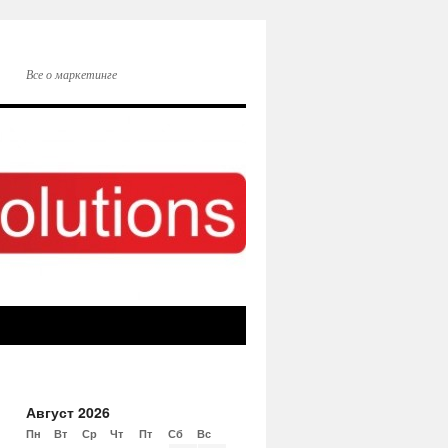
Все о маркетинге
Август 2026
Пн
Вт
Ср
Чт
Пт
Сб
Вс