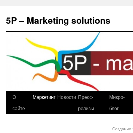
5P – Marketing solutions
О
Маркетинг
Новости
Пресс-
Микро-
сайте
релизы
блог
Создание 