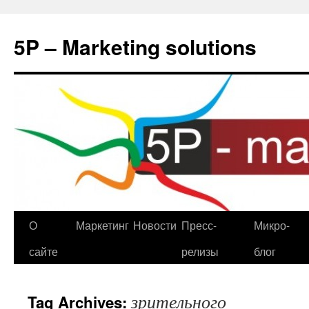
5P – Marketing solutions
О
Маркетинг
Новости
Пресс-
Микро-
сайте
релизы
блог
зрительного
Tag Archives: