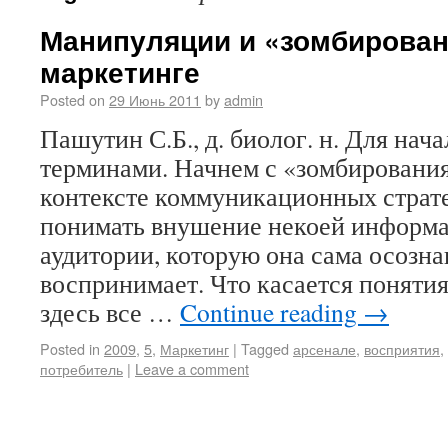
Манипуляции и «зомбирован
маркетинге
Posted on
29 Июнь 2011
by
admin
Пашутин С.Б., д. биолог. н. Для нач
терминами. Начнем с «зомбирования
контексте коммуникационных страте
понимать внушение некоей информа
аудитории, которую она сама осозна
воспринимает. Что касается понятия
здесь все …
Continue reading
→
Posted in
2009
,
5
,
Маркетинг
|
Tagged
арсенале
,
восприятия
,
потребитель
|
Leave a comment